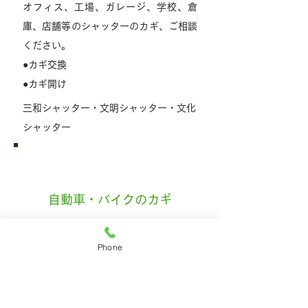
オフィス、工場、ガレージ、学校、倉
庫、店舗等のシャッターのカギ、ご相談
ください。
●カギ交換
●カギ開け
三和シャッター・文明シャッター・文化
シャッター
自動車・バイクのカギ
●ドアのカギ開け(国産車・外車)
Phone
●紛失したカギの作製
●折れたカギ(曲がったカギも)合カギOK
●キーレスカバー交換します(一部除きま